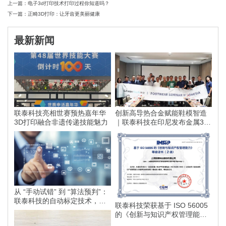
上一篇：电子3d打印技术打印过程你知道吗？
下一篇：正畸3D打印：让牙齿更美丽健康
最新新闻
联泰科技亮相世赛预热嘉年华
创新高导热合金赋能鞋模智造
3D打印融合非遗传递技能魅力
｜联泰科技在印尼发布金属3D
打印落地方案
从 “手动试错” 到 “算法预判”：
联泰科技的自动标定技术，如
联泰科技荣获基于 ISO 56005
何为智能制造划定更高的行业
的《创新与知识产权管理能
标准？
力》等级证书