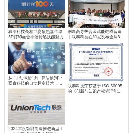
联泰科技亮相世赛预热嘉年华
创新高导热合金赋能鞋模智造
3D打印融合非遗传递技能魅力
｜联泰科技在印尼发布金属3D
打印落地方案
从 “手动试错” 到 “算法预判”：
联泰科技的自动标定技术，如
联泰科技荣获基于 ISO 56005
何为智能制造划定更高的行业
的《创新与知识产权管理能
标准？
力》等级证书
2024年度智能制造推进新型工