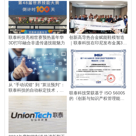
联泰科技亮相世赛预热嘉年华
创新高导热合金赋能鞋模智造
3D打印融合非遗传递技能魅力
｜联泰科技在印尼发布金属3D
打印落地方案
从 “手动试错” 到 “算法预判”：
联泰科技的自动标定技术，如
联泰科技荣获基于 ISO 56005
何为智能制造划定更高的行业
的《创新与知识产权管理能
标准？
力》等级证书