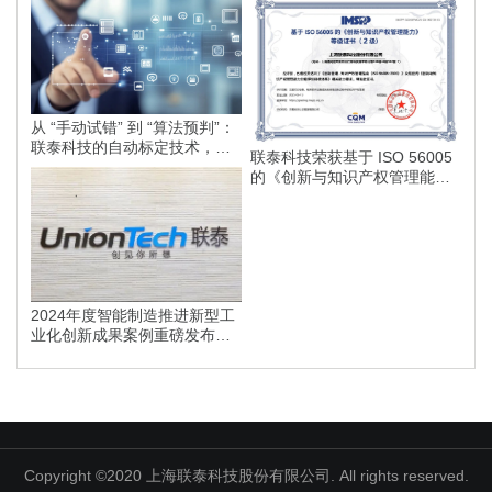
从 “手动试错” 到 “算法预判”：
联泰科技的自动标定技术，如
联泰科技荣获基于 ISO 56005
何为智能制造划定更高的行业
的《创新与知识产权管理能
标准？
力》等级证书
2024年度智能制造推进新型工
业化创新成果案例重磅发布，
联泰科技榜上有名！
Copyright ©2020 上海联泰科技股份有限公司. All rights reserved.