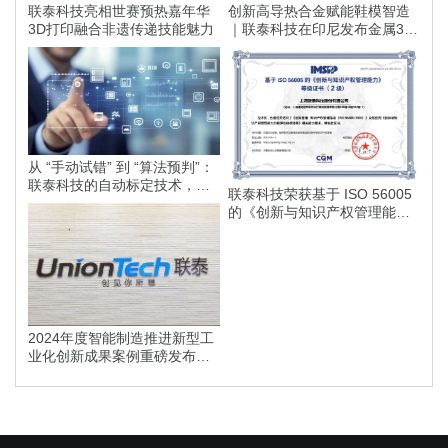
联泰科技亮相世赛预热嘉年华
创新高导热合金赋能鞋模智造
3D打印融合非遗传递技能魅力
｜联泰科技在印尼发布金属3D
打印落地方案
从 “手动试错” 到 “算法预判”：
联泰科技的自动标定技术，如
联泰科技荣获基于 ISO 56005
何为智能制造划定更高的行业
的《创新与知识产权管理能
标准？
力》等级证书
2024年度智能制造推进新型工
业化创新成果案例重磅发布，
联泰科技榜上有名！