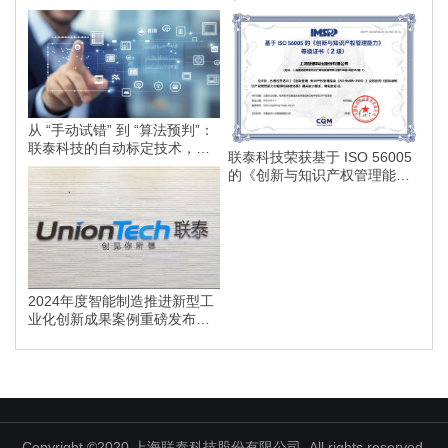
打印落地方案
从 “手动试错” 到 “算法预判”：
联泰科技的自动标定技术，如
联泰科技荣获基于 ISO 56005
何为智能制造划定更高的行业
的《创新与知识产权管理能
标准？
力》等级证书
2024年度智能制造推进新型工
业化创新成果案例重磅发布，
联泰科技榜上有名！
Copyright ©2020 上海联泰科技股份有限公司. All rights reserved.