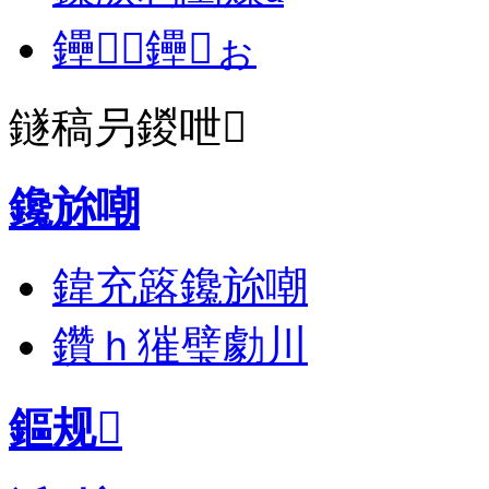
鑸┖鑸ぉ
鐩稿叧鍐呭
鑱旀嘲
鍏充簬鑱旀嘲
鑽ｈ獕璧勮川
鏂规