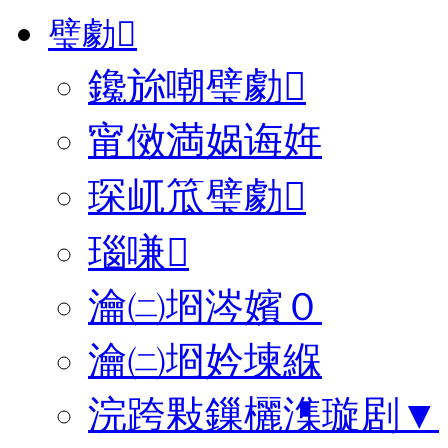
璧勮
鑱旀嘲璧勮
甯傚満娲诲姩
琛屼笟璧勮
瑙嗛
瀹㈡埛涔嬪０
瀹㈡埛妗堜緥
浣跨敤鏁欐潗璇剧▼