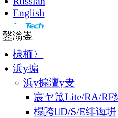
Russian
English
鑿滃崟
棣栭〉
浜у搧
浜у搧澶у叏
宸ヤ笟Lite/RA/R
榻跨D/S/E绯诲垪