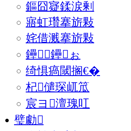
鏂囧寲鍒涙剰
寤虹瓚搴旂敤
姹借溅搴旂敤
鑸┖鑸ぉ
绮惧瘑閾搁€�
杞儙琛屼笟
宸ヨ澶瑰叿
璧勮