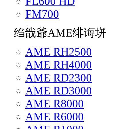
FL600 HD
FM700
绉戠爺AME绯诲垪
AME RH2500
AME RH4000
AME RD2300
AME RD3000
AME R8000
AME R6000