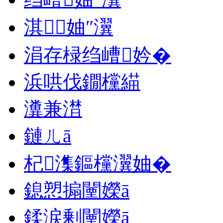
淇妯″瀷
涓存椂绉嶆妗�
浜哄伐鐗欓緢
瀵兼澘
鏈ㄦā
杞潗鏂欓瀷妯�
鎴愬搧闉嬫ā
鍒涙剰闉嬫ā