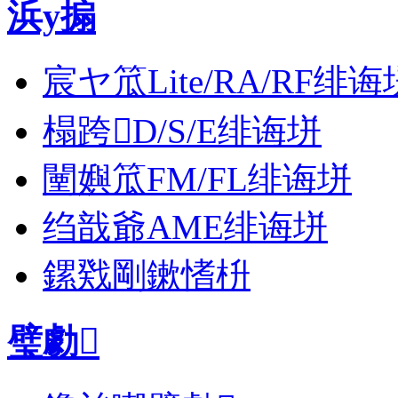
浜у搧
宸ヤ笟Lite/RA/RF绯诲
榻跨D/S/E绯诲垪
闉嬩笟FM/FL绯诲垪
绉戠爺AME绯诲垪
鏍戣剛鏉愭枡
璧勮