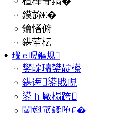
楂樺脊鎬�
鏌旀€�
鑰愭俯
鍖荤枟
瑙ｅ喅鏂规
鐢靛瓙鐢靛櫒
鍖诲鍙戝睍
鍙ｈ厰榻跨
闉嬩笟鍒堕€�