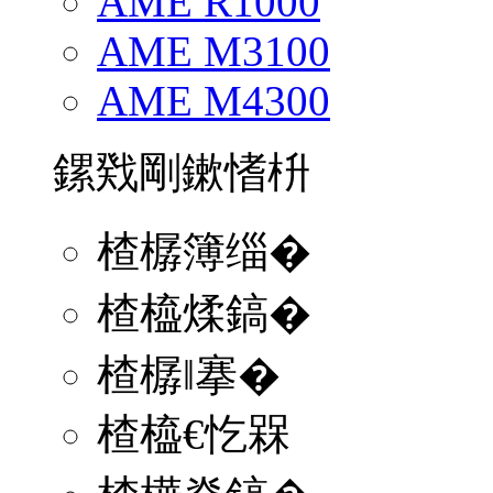
AME R1000
AME M3100
AME M4300
鏍戣剛鏉愭枡
楂樼簿缁�
楂橀煣鎬�
楂樼‖搴�
楂橀€忔槑