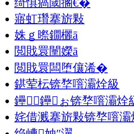
绮惧瘑閾搁€�
寤虹瓚搴旂敤
姝ｇ暩鐗欐ā
閲戝睘闉嬫ā
閲戝睘闆堕儴浠�
鍖荤枟锛堥噾灞烇級
鑸┖鑸ぉ锛堥噾灞烇
姹借溅搴旂敤锛堥噾灞
绉嶆妯″瀷