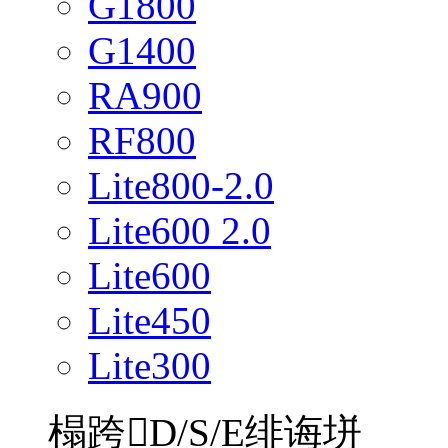
G1800
G1400
RA900
RF800
Lite800-2.0
Lite600 2.0
Lite600
Lite450
Lite300
榻跨D/S/E绯诲垪