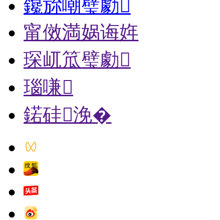
鑱旀嘲璧勮
甯傚満娲诲姩
琛屼笟璧勮
瑙嗛
鍩硅浼�