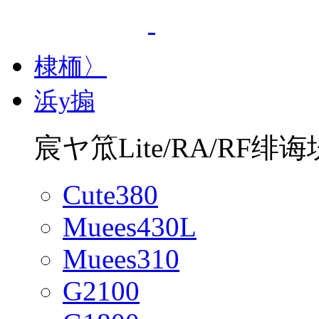
棣栭〉
浜у搧
宸ヤ笟Lite/RA/RF绯诲
Cute380
Muees430L
Muees310
G2100