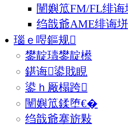
闉嬩笟FM/FL绯诲
绉戠爺AME绯诲
瑙ｅ喅鏂规
鐢靛瓙鐢靛櫒
鍖诲鍙戝睍
鍙ｈ厰榻跨
闉嬩笟鍒堕€�
绉戠爺搴旂敤