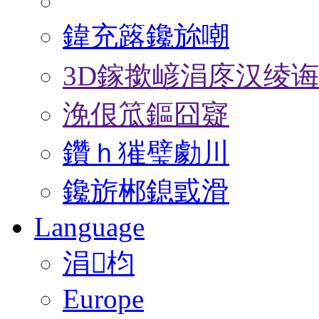
鍏充簬鑱旀嘲
3D鎵撳嵃涓庝汉绫
浼佷笟鏂囧寲
鑽ｈ獕璧勮川
鑱旂郴鎴戜滑
Language
涓枃
Europe