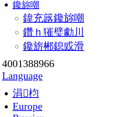
鑱旀嘲
鍏充簬鑱旀嘲
鑽ｈ獕璧勮川
鑱旂郴鎴戜滑
4001388966
Language
涓枃
Europe