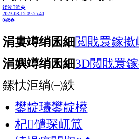
鍒涘浜�
2023-08-15 09:55:40
0
娆�
涓婁竴绡囷細
閲戝睘鎵撳
涓嬩竴绡囷細
3D閲戝睘
鏍忕洰绱㈠紩
鐢靛瓙鐢靛櫒
杞儙琛屼笟