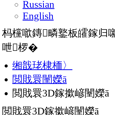
Russian
English
杩欓噷鏄疄鐜板皬鎵归
呭椤�
缃戠珯棣栭〉
閲戝睘闉嬫ā
閲戝睘3D鎵撳嵃闉嬫ā
閲戝睘3D鎵撳嵃闉嬫ā