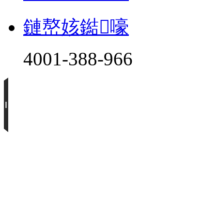
鏈嶅姟鐑嚎
4001-388-966