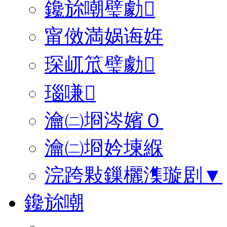
鑱旀嘲璧勮
甯傚満娲诲姩
琛屼笟璧勮
瑙嗛
瀹㈡埛涔嬪０
瀹㈡埛妗堜緥
浣跨敤鏁欐潗璇剧▼
鑱旀嘲