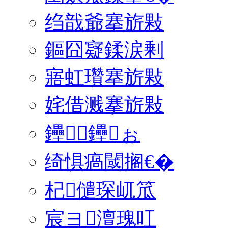
绉戠爺搴旂敤
鏂囧寲鍒涙剰
寤虹瓚搴旂敤
姹借溅搴旂敤
鑸┖鑸ぉ
绮惧瘑閾搁€�
杞儙琛屼笟
宸ヨ澶瑰叿