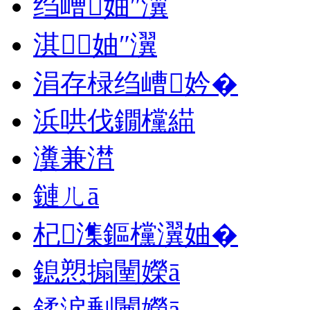
绉嶆妯″瀷
淇妯″瀷
涓存椂绉嶆妗�
浜哄伐鐗欓緢
瀵兼澘
鏈ㄦā
杞潗鏂欓瀷妯�
鎴愬搧闉嬫ā
鍒涙剰闉嬫ā