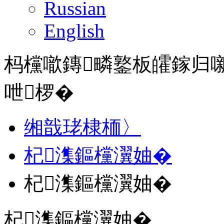
Russian
English
杩欓噷鏄疄鐜板皬鎵归
呭椤�
缃戠珯棣栭〉
杞潗鏂欓瀷妯�
杞潗鏂欓瀷妯�
杞潗鏂欓瀷妯�