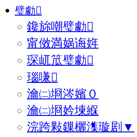
璧勮
鑱旀嘲璧勮
甯傚満娲诲姩
琛屼笟璧勮
瑙嗛
瀹㈡埛涔嬪０
瀹㈡埛妗堜緥
浣跨敤鏁欐潗璇剧▼