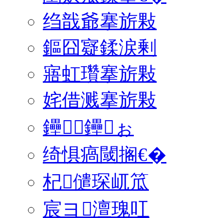
绉戠爺搴旂敤
鏂囧寲鍒涙剰
寤虹瓚搴旂敤
姹借溅搴旂敤
鑸┖鑸ぉ
绮惧瘑閾搁€�
杞儙琛屼笟
宸ヨ澶瑰叿