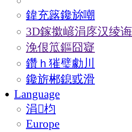
鍏充簬鑱旀嘲
3D鎵撳嵃涓庝汉绫
浼佷笟鏂囧寲
鑽ｈ獕璧勮川
鑱旂郴鎴戜滑
Language
涓枃
Europe