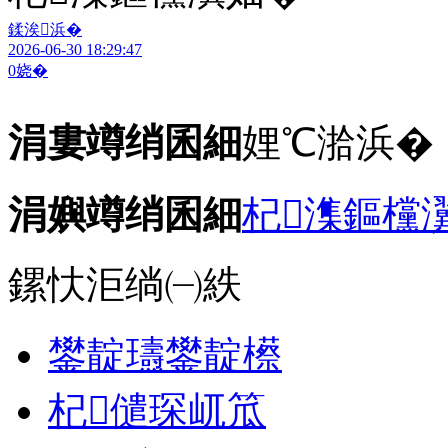
鍒涘浜�
2026-06-30 18:29:47
0
娆�
涓婁竴绡囷細
娌℃湁浜�
涓嬩竴绡囷細
杞潗鏂欓
鏍忕洰绱㈠紩
鐢靛瓙鐢靛櫒
杞儙琛屼笟