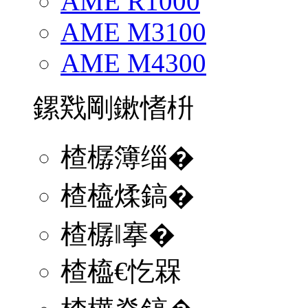
AME R1000
AME M3100
AME M4300
鏍戣剛鏉愭枡
楂樼簿缁�
楂橀煣鎬�
楂樼‖搴�
楂橀€忔槑