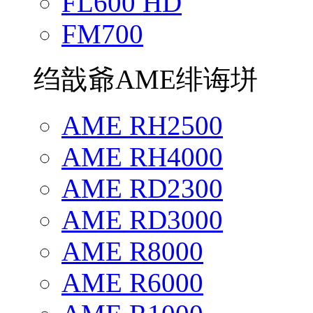
FL600 HD
FM700
绉戠爺AME绯诲垪
AME RH2500
AME RH4000
AME RD2300
AME RD3000
AME R8000
AME R6000