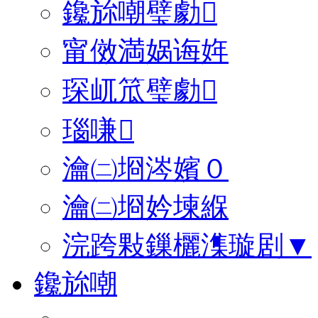
鑱旀嘲璧勮
甯傚満娲诲姩
琛屼笟璧勮
瑙嗛
瀹㈡埛涔嬪０
瀹㈡埛妗堜緥
浣跨敤鏁欐潗璇剧▼
鑱旀嘲