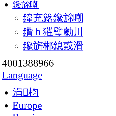
鑱旀嘲
鍏充簬鑱旀嘲
鑽ｈ獕璧勮川
鑱旂郴鎴戜滑
4001388966
Language
涓枃
Europe