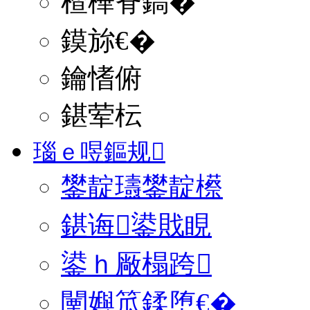
楂樺脊鎬�
鏌旀€�
鑰愭俯
鍖荤枟
瑙ｅ喅鏂规
鐢靛瓙鐢靛櫒
鍖诲鍙戝睍
鍙ｈ厰榻跨
闉嬩笟鍒堕€�