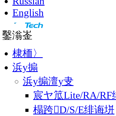
Russian
English
鑿滃崟
棣栭〉
浜у搧
浜у搧澶у叏
宸ヤ笟Lite/RA/R
榻跨D/S/E绯诲垪