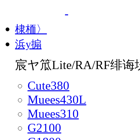
棣栭〉
浜у搧
宸ヤ笟Lite/RA/RF绯诲
Cute380
Muees430L
Muees310
G2100