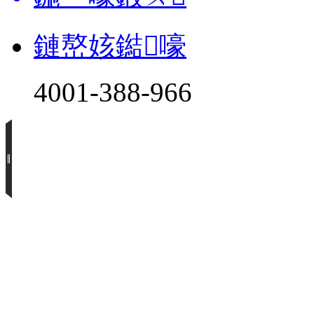
鏈嶅姟鐑嚎
4001-388-966