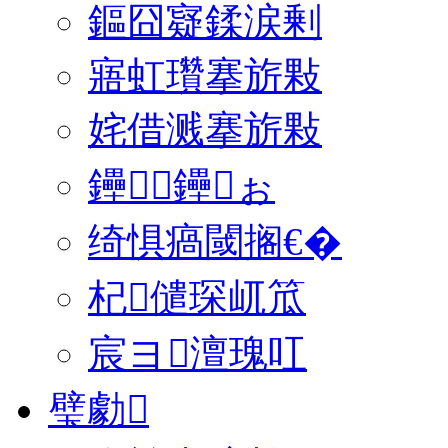
鏂囧寲鍒涙剰
寤虹瓚搴旂敤
姹借溅搴旂敤
鑸┖鑸ぉ
绮惧瘑閾搁€�
杞儙琛屼笟
宸ヨ澶瑰叿
璧勮