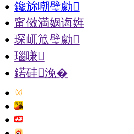
鑱旀嘲璧勮
甯傚満娲诲姩
琛屼笟璧勮
瑙嗛
鍩硅浼�