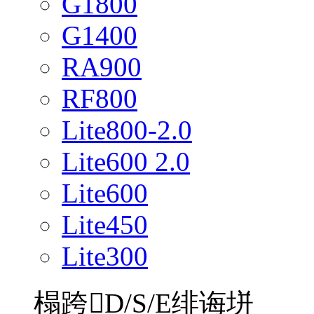
G1800
G1400
RA900
RF800
Lite800-2.0
Lite600 2.0
Lite600
Lite450
Lite300
榻跨D/S/E绯诲垪