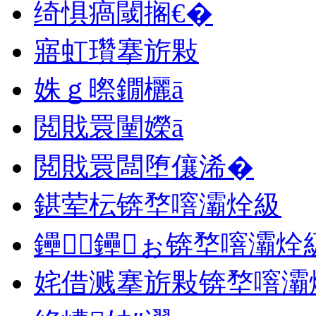
绮惧瘑閾搁€�
寤虹瓚搴旂敤
姝ｇ暩鐗欐ā
閲戝睘闉嬫ā
閲戝睘闆堕儴浠�
鍖荤枟锛堥噾灞烇級
鑸┖鑸ぉ锛堥噾灞烇
姹借溅搴旂敤锛堥噾灞