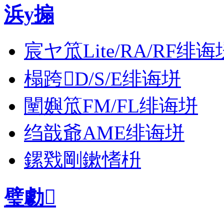
浜у搧
宸ヤ笟Lite/RA/RF绯诲
榻跨D/S/E绯诲垪
闉嬩笟FM/FL绯诲垪
绉戠爺AME绯诲垪
鏍戣剛鏉愭枡
璧勮