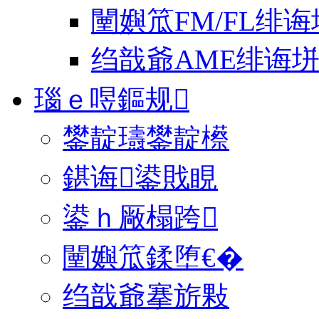
闉嬩笟FM/FL绯诲
绉戠爺AME绯诲
瑙ｅ喅鏂规
鐢靛瓙鐢靛櫒
鍖诲鍙戝睍
鍙ｈ厰榻跨
闉嬩笟鍒堕€�
绉戠爺搴旂敤