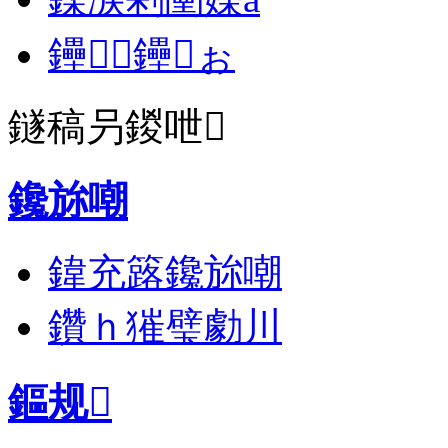
鑸┖鑸ぉ
鐩稿叧鍐呭
鑱旀嘲
鍏充簬鑱旀嘲
鑽ｈ獕璧勮川
鏂规