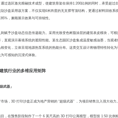
通过选区激光熔融技术成型，使建筑骨架在保持1:200比例的同时，承受超过自
规划沙盘采用该方案，不仅实现6米跨度的无支撑穹顶结构，更通过材料回收系
85%，兼顾展示效果与可持续性。
入则赋予沙盘动态信息传递能力。采用光致变色树脂涂层的建筑表皮模块，可根
率，直观演示幕墙系统的遮阳性能。某生态园区沙盘集成温度敏感油墨，当观者
色相变化，立体呈现地源热泵系统的热能分布。这类交互设计将物理特性转化为
化为可感知的沉浸式体验。
建筑行业的多维应用矩阵
超级武器」
市场，3D 打印沙盘正成为地产营销的 “超级武器” ，为项目销售注入强大动力
，在预售阶段制作了一个 6 英尺高的 3D 打印公寓模型，模型按 1:50 比例