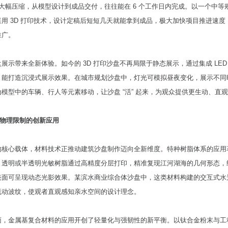
程大幅压缩，从模型设计到成品交付，往往能在 6 个工作日内完成。以一个中等
用 3D 打印技术，设计定稿后短短几天就能拿到成品，极大加快项目推进速度
推广。
展示带来全新体验。如今的 3D 打印沙盘不再局限于静态展示，通过集成 LED
，能打造沉浸式展示效果。在城市规划沙盘中，灯光可模拟昼夜变化，展示不同
模型中的车辆、行人等元素移动，让沙盘 “活” 起来，为观众提供更生动、直
突破物理限制的创新应用
的核心载体，材料技术正推动建筑沙盘制作迈向全新维度。特种树脂体系的应用
，透明或半透明光敏树脂通过高精度分层打印，精准复现江河湖海的几何形态，
表面可呈现动态光影效果。某滨水商业综合体沙盘中，这类材料构建的交互式水
流动波纹，使观者直观感知亲水空间的设计理念。
面，金属基复合材料的应用开创了轻量化与强韧性的新平衡。以钛合金粉末与工