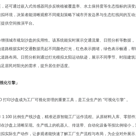
征，还可通过嵌入式传感器同步反映植被覆盖率、水土保持度等生态指标的演变
模拟环境，决策者能清晰观察不同规划策略下城市开发边界与生态红线间的互动
案提供空间推演平台。
步增强城市规划沙盘的实用性。该系统能实时展示交通流量、日照分析等数据 
的道路根据实时交通数据亮起不同颜色灯光，红色表示拥堵，绿色表示畅通，帮
化道路布局。日照分析则通过灯光模拟太阳运动轨迹，展示不同季节、时段建筑
满足居民对阳光的需求，提升居住舒适度。
「可视化引擎」
，3D 打印沙盘成为工厂可视化管理的重要工具，是工业生产的 “可视化引擎” 。
 1:100 比例生产线沙盘，精准还原智能工厂运作流程。从原材料入库、零部
都在沙盘上清晰呈现。生产线上的机器人、传送带、自动化设备等按比例缩小，
模拟实际生产动作，让参观者能快速了解工厂生产流程与布局，为企业对外展示