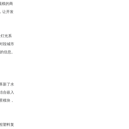
规模的商
，让开发
 灯光系
时段城市
观的信息。
革新了水
结合嵌入
景模块，
程塑料复