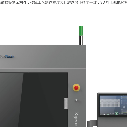
窗棂等复杂构件，传统工艺制作难度大且难以保证精度一致，3D 打印却能轻