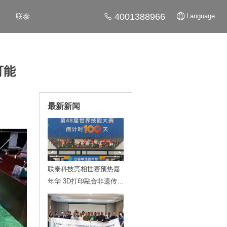
4001388966
联泰
Language
可能
最新新闻
联泰科技亮相世赛预热嘉
年华 3D打印融合非遗传递
技能魅力