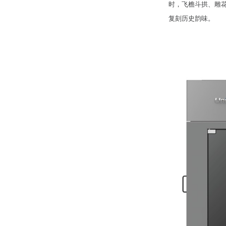
时，飞檐斗拱、雕花
复刻历史韵味。