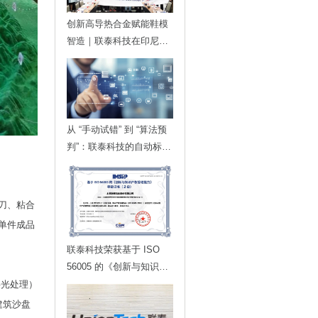
创新高导热合金赋能鞋模
智造｜联泰科技在印尼发
布金属3D打印落地方案
从 “手动试错” 到 “算法预
判”：联泰科技的自动标定
技术，如何为智能制造划
定更高的行业标准？
刀、粘合
单件成品
联泰科技荣获基于 ISO
56005 的《创新与知识产
权管理能力》等级证书
字光处理）
建筑沙盘