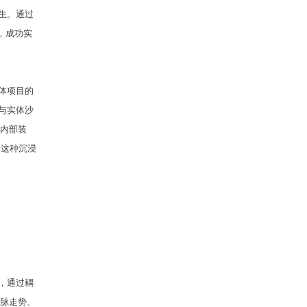
生。通过
，成功实
体项目的
与实体沙
看内部装
。这种沉浸
，通过耦
山脉走势、