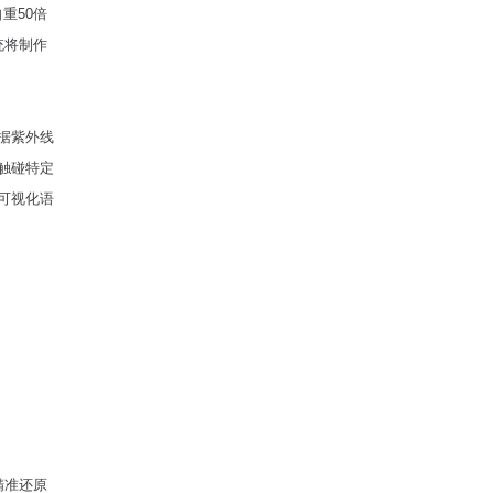
重50倍
统将制作
据紫外线
触碰特定
可视化语
。
精准还原