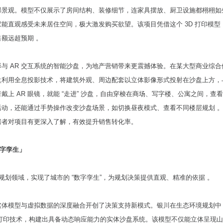
部景观。模型不仅展示了房间结构、装修细节，连家具摆放、厨卫设施都栩栩如
能直观感受未来居住空间，极大激发购买欲望。该项目凭借这个 3D 打印模型
额远超预期 。
与 AR 交互系统的智能沙盘，为地产营销带来更震撼体验。在某大型商业综合
盘利用全息投影技术，将建筑外观、周边配套以立体影像形式投射在沙盘上方，
戴上 AR 眼镜，就能 “走进” 沙盘，自由穿梭在商场、写字楼、公寓之间，查
活动，还能通过手势操作改变沙盘场景，如切换昼夜模式、查看不同楼层规划 
房者对项目有更深入了解，有效提升销售转化率。
数字孪生」
市规划领域，实现了城市的 “数字孪生”，为规划决策提供直观、精准的依据 。
实体模型与虚拟数据的深度融合开创了决策支持新模式。银川在生态环境规划中
 3D 打印技术，构建出具备动态响应能力的实体沙盘系统。该模型不仅能立体呈现