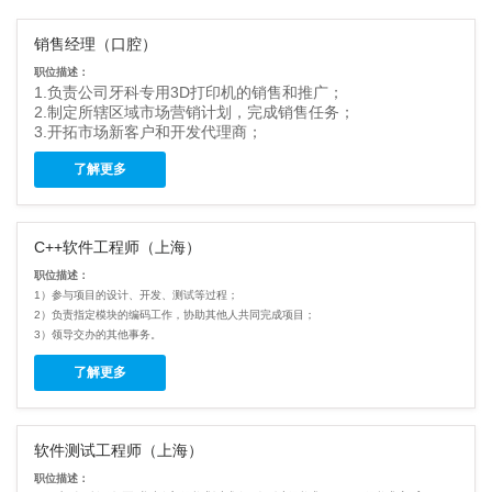
销售经理（口腔）
职位描述：
1.负责公司牙科专用3D打印机的销售和推广；
2.制定所辖区域市场营销计划，完成销售任务；
3.开拓市场新客户和开发代理商；
4.管理维护好客户以及代理商关系；
了解更多
5.收集口腔行业信息，跟踪市场动态，反馈给上级，并做出可
行性建议；
6.及时完成上级交给的销售相关任务。
任职要求：
C++软件工程师（上海）
1.大专及以上学历，口腔医学等相关专业毕业，
2.3年以上口腔销售经验或者口腔技术工作经验；
职位描述：
3.有牙科设备销售经验优先；
1）参与项目的设计、开发、测试等过程；
4.适应出差；
2）负责指定模块的编码工作，协助其他人共同完成项目；
5.有团队精神，抗压力强；
3）领导交办的其他事务。
6.表达能力强，善于沟通。
任职要求：
了解更多
1）计算机及相关专业毕业，大学本科以上学历；
2）3年以上C++实际开发经验；
3）具有良好的代码书写规范和英文阅读能力；
软件测试工程师（上海）
4）熟悉Vs或QT开发环境，熟悉面向对象编程；
5）熟练运行多线程、协程处理、IOCP者优先；
职位描述：