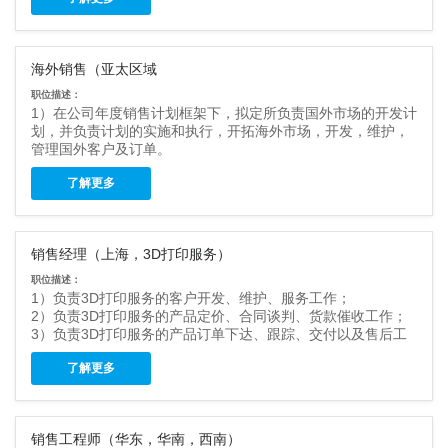
的业务方向快速做出积极反应；
3）每周对市场上的销售状况进行总结分析，根据市场需求及时
开展活动，并对活动进行监控；
海外销售（亚太区域
4）了解渠道管理和运作，清楚终端情况。
5）负责搜集新客户的资料并进行沟通，开发新客户；
职位描述：
6）完成公司对当地市场品牌宣传促销的各项要求。
1）在公司年度销售计划框架下，拟定所负责国外市场的开发计
任职要求：
划，并负责计划的实施和执行，开拓海外市场，开发，维护，
管理国外客户及订单。
1）大专及以上市场营销、机电一体化、计算机相关专业。
2）展会前后客户信息整理和记录，展会期间的洽谈，后续的跟
2）具有一年以上制鞋业机械设备（数控加工设备等）、3D扫描，3D打印
了解更多
进开发等。
经验优先考虑；
3）国外客户的来访接待和商务谈判。
3）较强的市场开拓能力与销售技巧，较强的口头表达能力；
4）从询盘，价格磋商，直至完成订单，按照公司业务操作流程
4）精通设计软件Rhino优先考虑；
执行和跟踪业务，保证按照客户要求交付。
5）工作积极主动，有较强的责任心抗压能力强。
销售经理（上海，3D打印服务）
5）货款收回，业务文件记录，存档和分析，统计各项销售数据
等。及时处理客户异议，安排售后服务工作。
职位描述：
任职要求：
1）负责3D打印服务的客户开发、维护、服务工作；
1）商务英语或国际贸易相关专业，CET4级以上，有3D打印或
2）负责3D打印服务的产品定价、合同谈判、货款催收工作；
海外机械设备销售工作经验优先：
3）负责3D打印服务的产品订单下达、跟踪、交付以及售后工
2）2年以上的外贸业务员经验，熟悉外贸流程，能在公司安排
作；
下独立拜访海外客户；
了解更多
4）努力完成公司下达的销售目标，不断开拓新客户；
3）电脑办公软件自动化非常熟练。
5）组织协调公司的3D打印服务推广，配合客户完成相关产品
4）英语口语交流流利，具备一定的同声传译能力，英语为工作
的培训、推广和服务工作。
语言。
任职要求：
5）具有国际市场拓展经验，擅长沟通，能正确理解客户需求，
销售工程师（华东，华南，西南）
1）全日制大专及以上学历，营销类或工业设计、机械、模具设