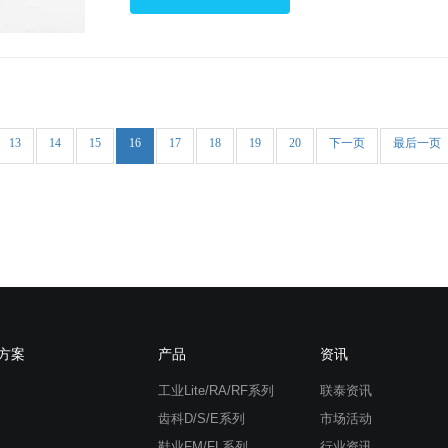
是通过增加材料逐层制造，就像搭积木一样
层一层地 “堆积” 出三维实体。这种神奇的技
不仅能制造出复杂的几何形状，还能大幅缩
产周期，降低生产成本，实现个性化定制。 
如何在汽车领域大显身手的呢？
13
14
15
16
17
18
19
20
下一页
最后一页
方案
产品
资讯
工业Lite/RA/RF系列
联泰资讯
齿科D/S/E系列
市场活动
鞋业FM/FL系列
行业资讯