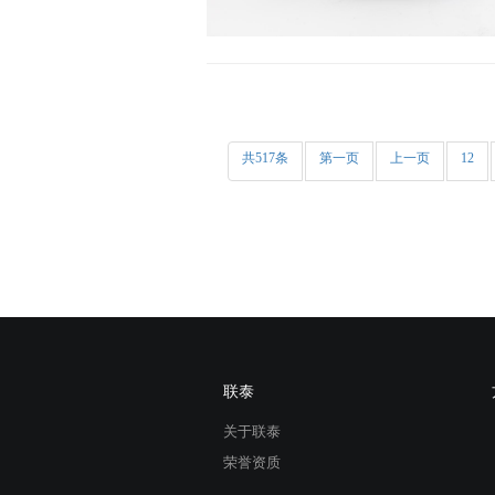
共517条
第一页
上一页
12
联泰
关于联泰
荣誉资质