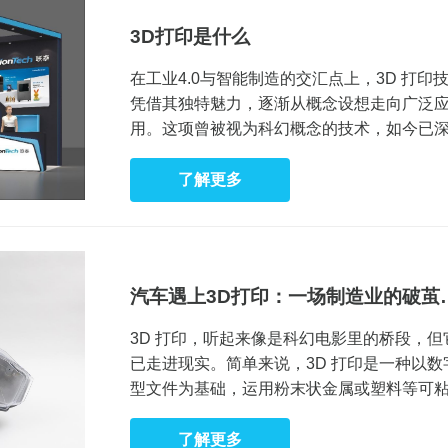
3D打印是什么
在工业4.0与智能制造的交汇点上，3D 打印
凭借其独特魅力，逐渐从概念设想走向广泛
用。这项曾被视为科幻概念的技术，如今已
融入航空航天、医疗、建筑等12个主流产业
核心价值不仅在于技术突破，更在于重构了“设
了解更多
制造-应用”的制造产业链逻辑。那么，3D 打
竟是什么？它又有着怎样的奥秘与潜力呢？​
汽车遇上3D打印：一场制造业的破茧
变
3D 打印，听起来像是科幻电影里的桥段，但
已走进现实。简单来说，3D 打印是一种以数
型文件为基础，运用粉末状金属或塑料等可
材料，通过逐层打印的方式来构造物体的技
与传统的减材制造（如铣削、切割等）不同
了解更多