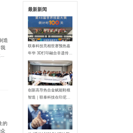
最新新闻
制造
联泰科技亮相世赛预热嘉
着我
年华 3D打印融合非遗传递
造的
技能魅力
，为
术了
！
创新高导热合金赋能鞋模
智造｜联泰科技在印尼发
布金属3D打印落地方案
生的
响众