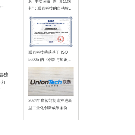
从 “手动试错” 到 “算法预
域热
判”：联泰科技的自动标定
技术，如何为智能制造划
定更高的行业标准？
联泰科技荣获基于 ISO
56005 的《创新与知识产
权管理能力》等级证书
借独
键力
宙到
展，
2024年度智能制造推进新
局。
型工业化创新成果案例重
型领
磅发布，联泰科技榜上有
名！