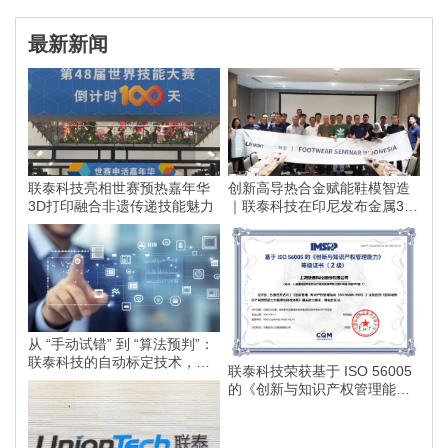
最新新闻
联泰科技亮相世赛预热嘉年华
创新高导热合金赋能鞋模智造
3D打印融合非遗传递技能魅力
｜联泰科技在印尼发布金属3D
打印落地方案
从 “手动试错” 到 “算法预判”：
联泰科技的自动标定技术，如
联泰科技荣获基于 ISO 56005
何为智能制造划定更高的行业
的《创新与知识产权管理能
标准？
力》等级证书