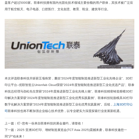
盖客户超过5000家。联泰科技拥有国内光固化技术领域主要份额的用户群体，其技术被广泛应
用于航空航天、电子电器、口腔医疗、文化创意、教育、鞋业、建筑等行业。
本次评选联泰科技共斩获五项殊荣，囊括“2024年度智能制造推进新型工业化先锋企业”、3D打
印云平台--优联智造云Unionfab Cloud荣获“2024年度智能制造推进新型工业化优选产品”、联泰
科技总经理马劲松先生荣获“2024年度推进新型工业化先锋人物”、联泰科技精密铸造熔模3D打
印解决方案荣获“2024年度智能制造推进新型工业化优秀实践案例”、联泰科技轮胎模具3D打印
数字化解决方案荣获“2024年度智能制造推进新型工业化优秀实践案例”。后续，
上海3D打印公
司
联泰科技也将不断加强企业核心技术优势，以专业硬实力深度探索行业发展新机遇。
上一篇：叮~您有一份来自联泰科技的展会邀约，请签收！
下一篇：2025 亚洲3D打印、增材制造展览会(TCT Asia 2025)震撼来袭，联泰科技邀您一
同“沪”动未来！