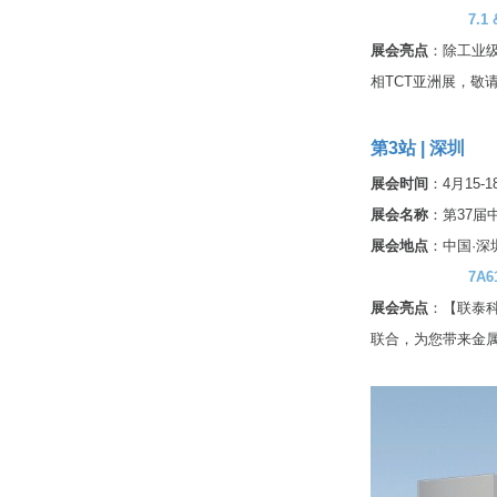
7.1 & 8.1
展会亮点
：除工业级
相TCT亚洲展，敬
第3站 | 深圳
展会时间
：4月15-
展会名称
：第37
展会地点
：中国·深
7A61（
展会亮点
：【联泰科技
联合，为您带来金