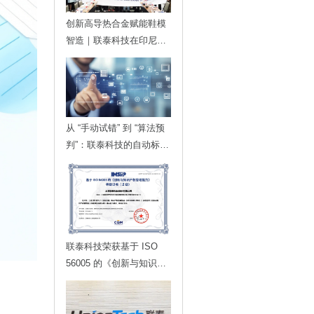
创新高导热合金赋能鞋模
智造｜联泰科技在印尼发
布金属3D打印落地方案
从 “手动试错” 到 “算法预
判”：联泰科技的自动标定
技术，如何为智能制造划
定更高的行业标准？
联泰科技荣获基于 ISO
56005 的《创新与知识产
权管理能力》等级证书