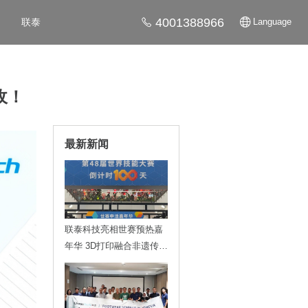
4001388966
联泰
Language
收！
最新新闻
联泰科技亮相世赛预热嘉
年华 3D打印融合非遗传递
技能魅力