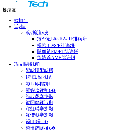
鑿滃崟
棣栭〉
浜у搧
浜у搧澶у叏
宸ヤ笟Lite/RA/RF绯诲垪
榻跨D/S/E绯诲垪
闉嬩笟FM/FL绯诲垪
绉戠爺AME绯诲垪
瑙ｅ喅鏂规
鐢靛瓙鐢靛櫒
鍖诲鍙戝睍
鍙ｈ厰榻跨
闉嬩笟鍒堕€�
绉戠爺搴旂敤
鏂囧寲鍒涙剰
寤虹瓚搴旂敤
姹借溅搴旂敤
鑸┖鑸ぉ
绮惧瘑閾搁€�