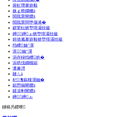
寤虹瓚搴旂敤
姝ｇ暩鐗欐ā
閲戝睘闉嬫ā
閲戝睘闆堕儴浠�
鍖荤枟锛堥噾灞烇級
鑸┖鑸ぉ锛堥噾灞烇級
姹借溅搴旂敤锛堥噾灞烇級
绉嶆妯″瀷
淇妯″瀷
涓存椂绉嶆妗�
浜哄伐鐗欓緢
瀵兼澘
鏈ㄦā
杞潗鏂欓瀷妯�
鎴愬搧闉嬫ā
鍒涙剰闉嬫ā
鑸┖鑸ぉ
鐩稿叧鍐呭