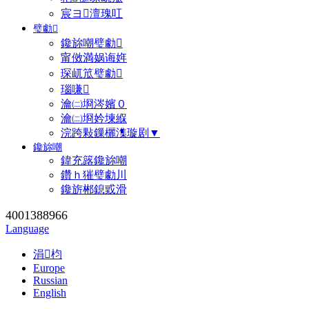
宸ヨ澶瑰叿
璧勮
鑱旀嘲璧勮
甯傚満娲诲姩
琛屼笟璧勮
瑙嗛
瀹㈡埛涔嬪０
瀹㈡埛妗堜緥
浣跨敤鏁欐潗璇剧▼
鑱旀嘲
鍏充簬鑱旀嘲
鑽ｈ獕璧勮川
鑱旂郴鎴戜滑
4001388966
Language
涓枃
Europe
Russian
English