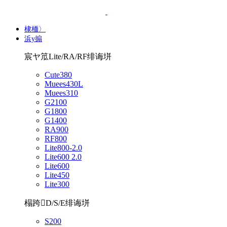
棣栭〉
浜у搧
宸ヤ笟Lite/RA/RF绯诲垪
Cute380
Muees430L
Muees310
G2100
G1800
G1400
RA900
RF800
Lite800-2.0
Lite600 2.0
Lite600
Lite450
Lite300
榻跨D/S/E绯诲垪
S200