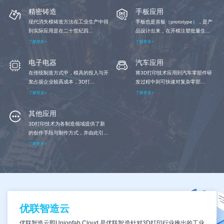
精密铸造
手板应用
现代消失模铸造方法在工业生产中得
手板也是首板（prototype），是产
到实际应用是在二十世纪四...
品设计出来，在开模注塑批量生...
了解更多+
了解更多+
电子电器
汽车应用
在传统制造方式中，模具的投入与开
将3D打印技术应用到汽车零部件研
发占据企业较高成本，3D打...
发过程中则可快速对复杂零部...
了解更多+
了解更多+
其他应用
3D打印技术为各制造领域提供了新
的创作手段与制作方式，并由此引...
了解更多+
优联智造云
优联智造云即Unionfab Cloud 是优联智造针对3D打印行业推出的工业