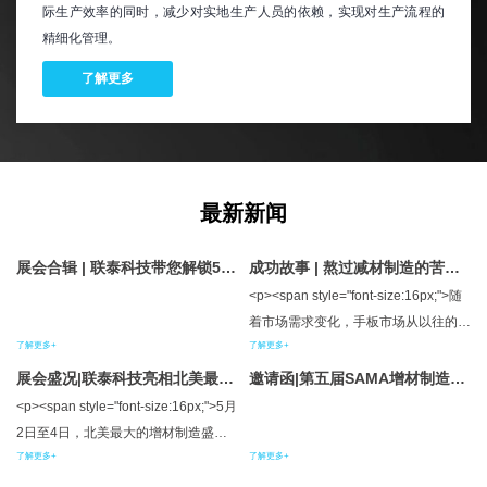
际生产效率的同时，减少对实地生产人员的依赖，实现对生产流程的
精细化管理。
了解更多
最新新闻
展会合辑 | 联泰科技带您解锁5月
成功故事 | 熬过减材制造的苦，
参展新姿势
迎来增材制造的甜
<p><span style="font-size:16px;">随
着市场需求变化，手板市场从以往的大
了解更多+
了解更多+
批量、长周期需求逐渐走向定制化、快
交付需求。来自浙江余姚海帅灵模型有
展会盛况|联泰科技亮相北美最大
邀请函|第五届SAMA增材制造产
增材制造盛会——RAPID + TCT
限公司（下称海帅灵）的负责人夏利祥
业发展国际论坛及联泰分论坛邀
<p><span style="font-size:16px;">5月
2023
请函
先生，对于该市场需求有着深刻的体
2日至4日，北美最大的增材制造盛会
会，他选择与联泰科技同行，紧随客户
了解更多+
了解更多+
——RAPID + TCT 2023，在伊利诺斯
需求，通过生产模式的转变，从传统的
州芝加哥市拉开了帷幕。作为卓越的工