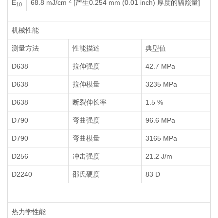
2
E
68.8 mJ/cm
[产生0.254 mm (0.01 inch) 厚度的辐照量]
10
机械性能
测量方法
性能描述
典型值
D638
拉伸强度
42.7 MPa
D638
拉伸模量
3235 MPa
D638
断裂伸长率
1.5 %
D790
弯曲强度
96.6 MPa
D790
弯曲模量
3165 MPa
D256
冲击强度
21.2 J/m
D2240
邵氏硬度
83 D
热力学性能