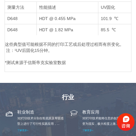
测量方法
性能描述
UV固化
D648
HDT @ 0.455 MPa
101.9 ℃
D648
HDT @ 1.82 MPa
85.5 ℃
这些典型值可能根据不同的打印工艺或后处理过程而有所变化。
注：¹UV后固化15分钟。
*测试来源于信斯帝克实验室数据
行业
鞋业制造
教育应用
3D打印技术分别在鞋底跟及帮面造
3D打印技术能将任意的创意、想象
型上进行了可行性实践应用，...
变为现实，极大程度上激...
了解更多+
了解更多+