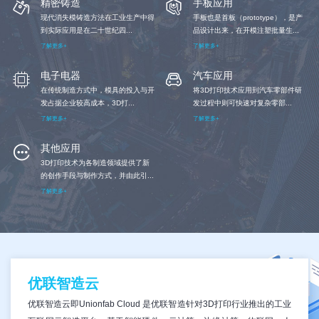
精密铸造
手板应用
现代消失模铸造方法在工业生产中得
手板也是首板（prototype），是产
到实际应用是在二十世纪四...
品设计出来，在开模注塑批量生...
了解更多+
了解更多+
电子电器
汽车应用
在传统制造方式中，模具的投入与开
将3D打印技术应用到汽车零部件研
发占据企业较高成本，3D打...
发过程中则可快速对复杂零部...
了解更多+
了解更多+
其他应用
3D打印技术为各制造领域提供了新
的创作手段与制作方式，并由此引...
了解更多+
优联智造云
优联智造云即Unionfab Cloud 是优联智造针对3D打印行业推出的工业