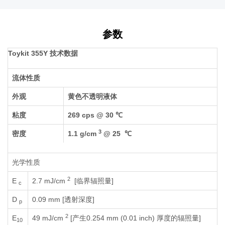
参数
Toykit 355Y 技术数据
流体性质
外观
黄色不透明液体
粘度
269 cps @ 30 ℃
3
密度
1.1 g/cm
@ 25 ℃
光学性质
2
E
2.7 mJ/cm
[临界辐照量]
c
D
0.09 mm [透射深度]
p
2
E
49 mJ/cm
[产生0.254 mm (0.01 inch) 厚度的辐照量]
10