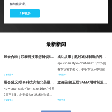
精细化管理。
了解更多
最新新闻
展会合辑 | 联泰科技带您解锁5月
成功故事 | 熬过减材制造的苦，
参展新姿势
迎来增材制造的甜
<p><span style="font-size:16px;">随
着市场需求变化，手板市场从以往的大
了解更多+
了解更多+
批量、长周期需求逐渐走向定制化、快
交付需求。来自浙江余姚海帅灵模型有
展会盛况|联泰科技亮相北美最大
邀请函|第五届SAMA增材制造产
增材制造盛会——RAPID + TCT
限公司（下称海帅灵）的负责人夏利祥
业发展国际论坛及联泰分论坛邀
<p><span style="font-size:16px;">5月
2023
请函
先生，对于该市场需求有着深刻的体
2日至4日，北美最大的增材制造盛会
会，他选择与联泰科技同行，紧随客户
了解更多+
了解更多+
——RAPID + TCT 2023，在伊利诺斯
需求，通过生产模式的转变，从传统的
州芝加哥市拉开了帷幕。作为卓越的工
CNC工艺升级增材制造，迎来更广阔