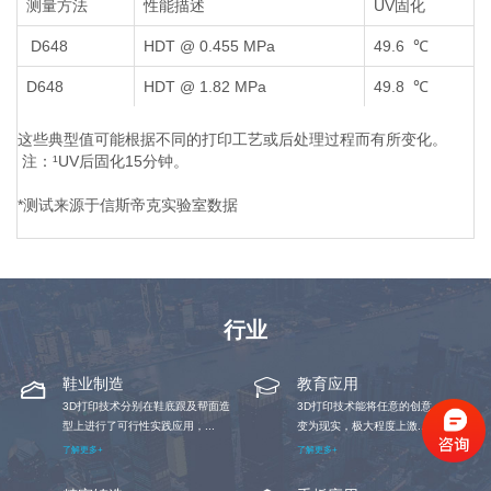
测量方法
性能描述
UV固化
D648
HDT @ 0.455 MPa
49.6 ℃
D648
HDT @ 1.82 MPa
49.8 ℃
这些典型值可能根据不同的打印工艺或后处理过程而有所变化。
注：¹UV后固化15分钟。
*测试来源于信斯帝克实验室数据
行业
鞋业制造
教育应用
3D打印技术分别在鞋底跟及帮面造
3D打印技术能将任意的创意、想象
型上进行了可行性实践应用，...
变为现实，极大程度上激...
了解更多+
了解更多+