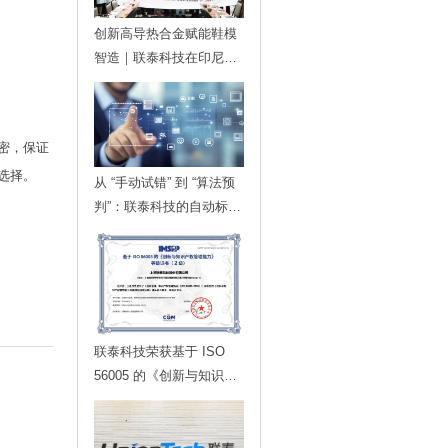
创新高导热合金赋能鞋模
智造｜联泰科技在印尼发
布金属3D打印落地方案
密，保证
选择。
从 “手动试错” 到 “算法预
判”：联泰科技的自动标定
技术，如何为智能制造划
定更高的行业标准？
联泰科技荣获基于 ISO
56005 的《创新与知识产
权管理能力》等级证书