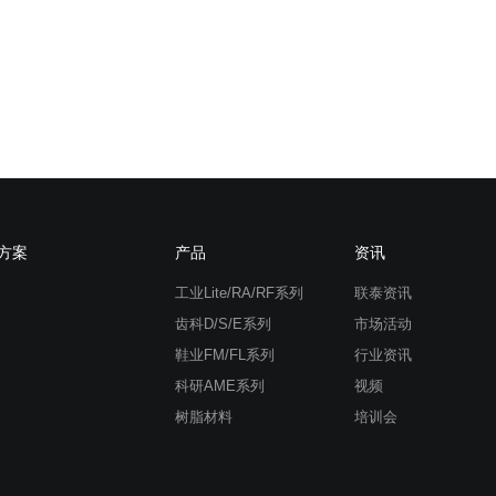
方案
产品
资讯
工业Lite/RA/RF系列
联泰资讯
齿科D/S/E系列
市场活动
鞋业FM/FL系列
行业资讯
科研AME系列
视频
树脂材料
培训会