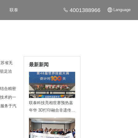
4001388966
联泰
Language
江苏省无
最新新闻
的驻足洽
术结合精密
造技术的一
联泰科技亮相世赛预热嘉
泛服务于汽
年华 3D打印融合非遗传递
技能魅力