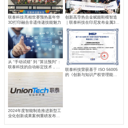
联泰科技亮相世赛预热嘉年华
创新高导热合金赋能鞋模智造
3D打印融合非遗传递技能魅力
｜联泰科技在印尼发布金属3D
打印落地方案
从 “手动试错” 到 “算法预判”：
联泰科技的自动标定技术，如
联泰科技荣获基于 ISO 56005
何为智能制造划定更高的行业
的《创新与知识产权管理能
标准？
力》等级证书
2024年度智能制造推进新型工
业化创新成果案例重磅发布，
联泰科技榜上有名！