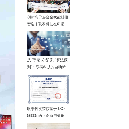
创新高导热合金赋能鞋模
智造｜联泰科技在印尼发
布金属3D打印落地方案
从 “手动试错” 到 “算法预
判”：联泰科技的自动标定
技术，如何为智能制造划
定更高的行业标准？
联泰科技荣获基于 ISO
56005 的《创新与知识产
权管理能力》等级证书