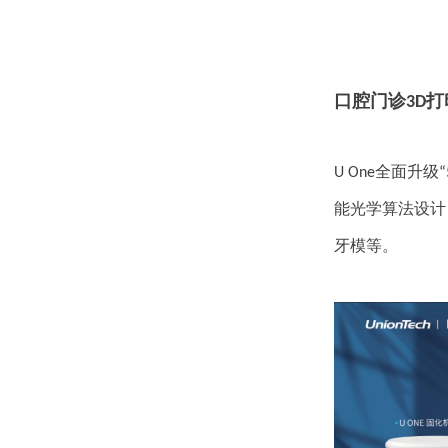
口腔门诊
打
3D
全面升级
U One
“
能光学算法设计
牙模等。