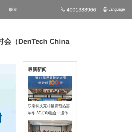
4001388966
联泰
Language
enTech China
最新新闻
联泰科技亮相世赛预热嘉
年华 3D打印融合非遗传递
技能魅力