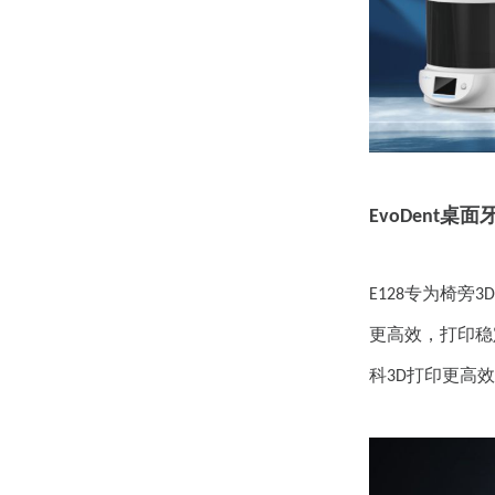
桌面
EvoDent
专为椅旁
E128
3D
更高效，打印稳
科
打印更高效
3D