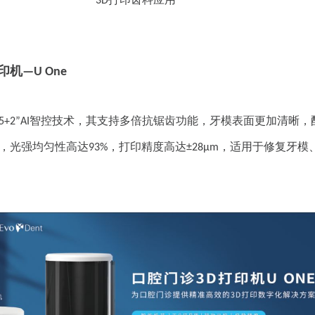
3D
印机
—U One
智控技术，其支持多倍抗锯齿功能，牙模表面更加清晰，
5+2”AI
，光强均匀性高达
，打印精度高达
，适用于修复牙模
93%
±28μm