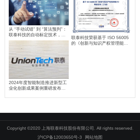
从 “手动试错” 到 “算法预判”：
联泰科技的自动标定技术，如
联泰科技荣获基于 ISO 56005
何为智能制造划定更高的行业
的《创新与知识产权管理能
标准？
力》等级证书
2024年度智能制造推进新型工
业化创新成果案例重磅发布，
联泰科技榜上有名！
Copyright ©2020 上海联泰科技股份有限公司. All rights reserved.
沪ICP备12003650号-3
网站地图