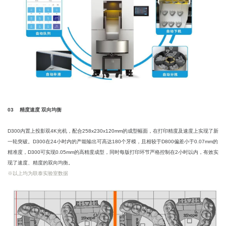
03 精度速度 双向均衡
D300内置上投影双4K光机，配合258x230x120mm的成型幅面，在打印精度及速度上实现了新
一轮突破。D300在24小时内的产能输出可高达180个牙模，且相较于D800偏差小于0.07mm的
精准度，D300可实现0.05mm的高精度成型，同时每版打印环节严格控制在2小时以内，有效实
现了速度、精度的双向均衡。
※以上均为联泰实验室数据