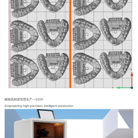
赋能高精度智慧生产—S200
Empowering high-precision intelligent production