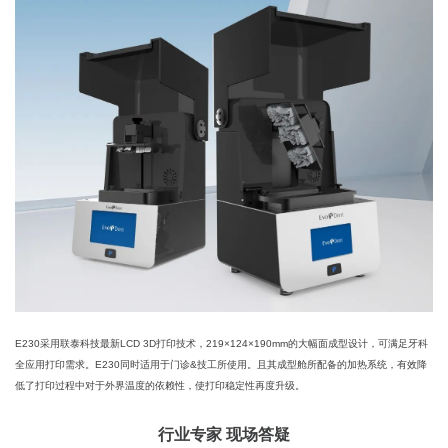
E230采用联泰科技最新LCD 3D打印技术，219×124×190mm的大幅面成型设计，可满足牙科
全应用打印需求。E230同时适用于门诊&技工所使用。且其成型舱所配备的加热系统，有效降
低了打印过程中对于外界温度的依赖性，使打印稳定性再度升级。
行业专家 现场答疑