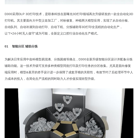
D300采用DLP 3D打印技术，是联泰科技在面曝光3D打印领域再次升级研发的一款全自动化3D
打印机。其主要面向大中型义齿加工厂，对标修复、种植两大模型应用，实现了从自动分板、
自动队列、自动补液到自动打印、自动下机、分拣辅助等3D打印全流程的自动化生产，
让“7×24小时无人值守”成为可能，全新定义口腔行业自动化生产模式。
01 智能分区 辅助分拣
为解决日常应用中齿科模型易混淆、分拣困难等痛点，D300全新升级智能分区设计并配备分拣
辅助功能。这一技术升级可支持多种类模型同批打印及打印任务的分区收集。尤其是面向修复
端应用时，模型&基牙的牵手设计进一步保障了成套牙模的关联性，有效节约了后处理环节中人
力成本的投入，在简化生产流程的同时助力人才价值实现转型升级。