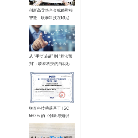
创新高导热合金赋能鞋模
智造｜联泰科技在印尼发
布金属3D打印落地方案
从 “手动试错” 到 “算法预
判”：联泰科技的自动标定
技术，如何为智能制造划
定更高的行业标准？
联泰科技荣获基于 ISO
56005 的《创新与知识产
权管理能力》等级证书