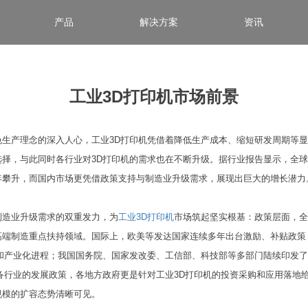
产品
解决方案
资讯
工业3D打印机市场前景
色生产理念的深入人心，工业3D打印机凭借着降低生产成本、缩短研发周期等
择，与此同时各行业对3D打印机的需求也在不断升级。据行业报告显示，全球
年攀升，而国内市场更凭借政策支持与制造业升级需求，展现出巨大的增长潜力
制造业升级需求的双重发力，为
工业3D打印机
市场筑起坚实根基：政策层面，全
高端制造重点扶持领域。国际上，欧美等发达国家连续多年出台激励、补贴政策
新和产业化进程；我国国务院、国家发改委、工信部、科技部等多部门陆续印发
备行业的发展政策，各地方政府更是针对工业3D打印机的投资采购和应用落地
规模的扩容态势清晰可见。