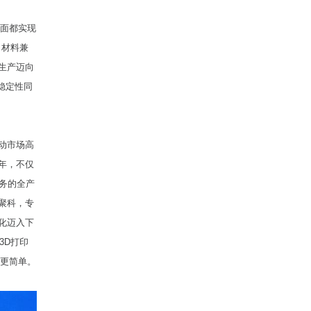
方面都实现
，材料兼
生产迈向
稳定性同
动市场高
年，不仅
务的全产
聚科，专
化迈入下
3D打印
作更简单。