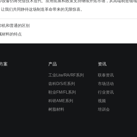
打印设备仍将凭借技术迭代、应用拓展和政策支持继续开拓市场，从高端制造领
，让我们共同静待这场制造革命带来的无限惊喜。
印机和普通的区别
属材料的特点
方案
产品
资讯
工业Lite/RA/RF系列
联泰资讯
齿科D/S/E系列
市场活动
鞋业FM/FL系列
行业资讯
科研AME系列
视频
树脂材料
培训会