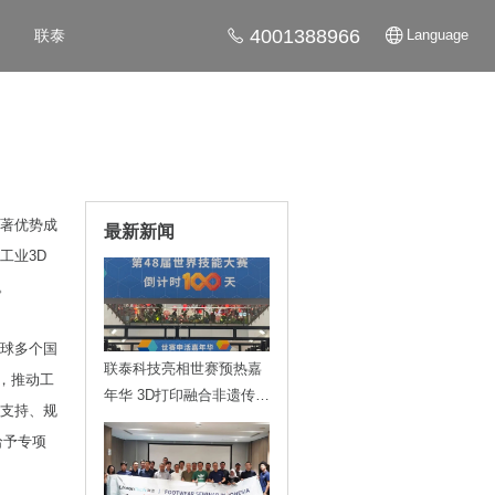
4001388966
联泰
Language
显著优势成
最新新闻
工业3D
。
球多个国
联泰科技亮相世赛预热嘉
，推动工
年华 3D打印融合非遗传递
了支持、规
技能魅力
给予专项