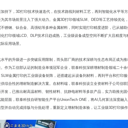
重加持下，3D打印技术快速迭代，在技术路线到材料工艺，再到智能化水平等
为其市场前景注入了强大动力。金属3D打印领域SLM、DED等工艺持续优化
配不锈钢、钛合金、高强铝等多种金属材料，同时实现打印精度进阶，已从辅助
化打印领域LCD、DLP技术日趋成熟，工业级设备成型空间不断扩大且精度与
实际应用场景。
化水平的升级进一步突破应用限制，而头部厂商的技术深耕与生态布局正成为推
量。作为工信部认证的制造业单项冠军企业，联泰科技深耕增材制造领域二十余
、SLM金属打印的工业级设备矩阵，还搭建起从设备到材料，再到平台和打印服
提供综合性的增材制造解决方案。在材料端，联泰科技设立全资材料子公司信联
新开发，已推出耐高温材料、韧性材料、抗静电材料等多款产品，实力助推光固
层面，联泰科技自研智能生产平台UnionTech ONE，将AI几何算法深度融入
模型并自动完成排版与分批处理，重新定义增材制造体验，让工业级3D打印操