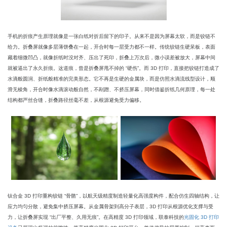
手机的折痕产生原理就像是一张白纸对折后留下的印子。从来不是因为屏幕太软，而是铰链不
给力。折叠屏就像多层薄饼叠在一起，开合时每一层受力都不一样。传统铰链生硬呆板，表面
藏着细微凹凸，就像折纸时没对齐、压出了死印，折叠上万次后，微小误差被放大，屏幕中间
就被逼出了永久折痕。这道痕，曾是折叠屏甩不掉的 “硬伤”。而 3D 打印，直接把铰链打造成了
水滴般圆润、折纸般精准的完美形态。它不再是生硬的金属块，而是仿照水滴流线型设计，顺
滑无棱角，开合时像水滴滚动般自然，不剐蹭、不挤压屏幕，同时借鉴折纸几何原理，每一处
结构都严丝合缝，折叠路径丝毫不差，从根源避免受力偏移。
钛合金 3D 打印重构铰链 “骨骼”，以航天级精度制造轻量化高强度构件，配合仿生四轴结构，让
应力均匀分散，避免集中挤压屏幕。从金属骨架到高分子表层，3D 打印从根源优化支撑与受
力，让折叠屏实现 “出厂平整、久用无痕”。在高精度 3D 打印领域，联泰科技的
光固化 3D 打印