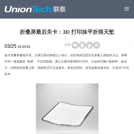
折叠屏最后关卡：3D 打印抹平折痕天堑
分享
03/25
10:03:54
如今折叠屏遍地开花，大屏沉浸式体验让人动心，但折痕依旧是拦在多数人面前的大山。屏幕
中间一道显眼的 “脊梁”，不仅毁观感，更让大家对耐用性打问号。行业绞尽脑汁换材料、改设
计，结构优化轮番上阵，却始终迈不过这道坎。谁也没想到，攻克这最后难关的，正是3D 打印
技术。