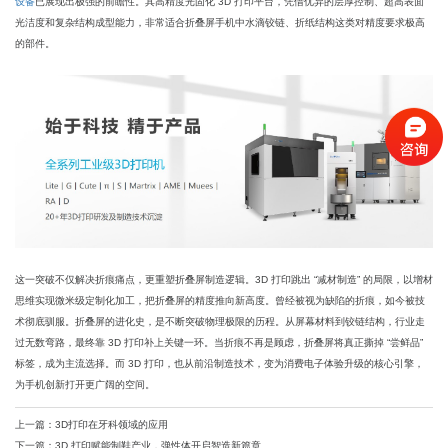
设备
已展现出极强的前瞻性。其高精度光固化 3D 打印平台，凭借优异的层厚控制、超高表面
光洁度和复杂结构成型能力，非常适合折叠屏手机中水滴铰链、折纸结构这类对精度要求极高
的部件。
这一突破不仅解决折痕痛点，更重塑折叠屏制造逻辑。3D 打印跳出 “减材制造” 的局限，以增材
思维实现微米级定制化加工，把折叠屏的精度推向新高度。曾经被视为缺陷的折痕，如今被技
术彻底驯服。折叠屏的进化史，是不断突破物理极限的历程。从屏幕材料到铰链结构，行业走
过无数弯路，最终靠 3D 打印补上关键一环。当折痕不再是顾虑，折叠屏将真正撕掉 “尝鲜品”
标签，成为主流选择。而 3D 打印，也从前沿制造技术，变为消费电子体验升级的核心引擎，
为手机创新打开更广阔的空间。
上一篇：3D打印在牙科领域的应用
下一篇：3D 打印赋能制鞋产业，弹性体开启智造新篇章