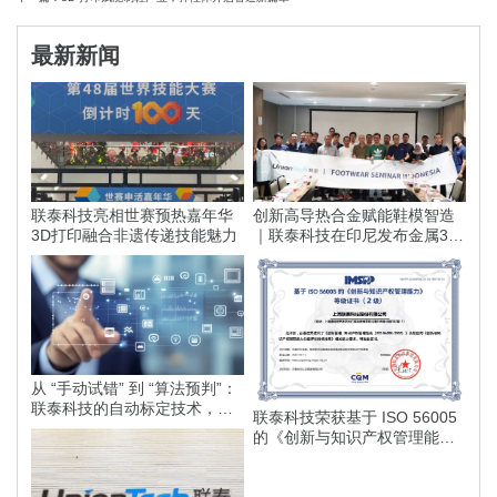
最新新闻
联泰科技亮相世赛预热嘉年华
创新高导热合金赋能鞋模智造
3D打印融合非遗传递技能魅力
｜联泰科技在印尼发布金属3D
打印落地方案
从 “手动试错” 到 “算法预判”：
联泰科技的自动标定技术，如
联泰科技荣获基于 ISO 56005
何为智能制造划定更高的行业
的《创新与知识产权管理能
标准？
力》等级证书