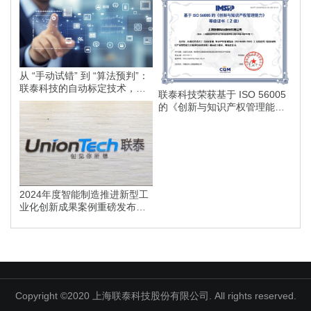
从 “手动试错” 到 “算法预判”：
联泰科技的自动标定技术，如
联泰科技荣获基于 ISO 56005
何为智能制造划定更高的行业
的《创新与知识产权管理能
标准？
力》等级证书
2024年度智能制造推进新型工
业化创新成果案例重磅发布，
联泰科技榜上有名！
Copyright ©2020 上海联泰科技股份有限公司. All rights reserved.