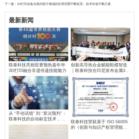
下一篇：3d打印设备在国内医疗领域的应用范围不断拓宽，技术价值不断凸显
最新新闻
联泰科技亮相世赛预热嘉年华
创新高导热合金赋能鞋模智造
3D打印融合非遗传递技能魅力
｜联泰科技在印尼发布金属3D
打印落地方案
从 “手动试错” 到 “算法预判”：
联泰科技的自动标定技术，如
联泰科技荣获基于 ISO 56005
何为智能制造划定更高的行业
的《创新与知识产权管理能
标准？
力》等级证书