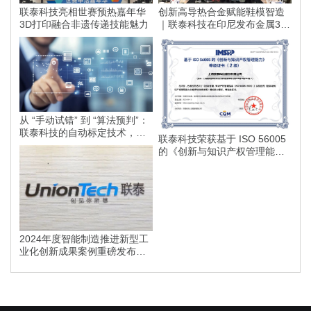
联泰科技亮相世赛预热嘉年华
创新高导热合金赋能鞋模智造
3D打印融合非遗传递技能魅力
｜联泰科技在印尼发布金属3D
打印落地方案
从 “手动试错” 到 “算法预判”：
联泰科技的自动标定技术，如
联泰科技荣获基于 ISO 56005
何为智能制造划定更高的行业
的《创新与知识产权管理能
标准？
力》等级证书
2024年度智能制造推进新型工
业化创新成果案例重磅发布，
联泰科技榜上有名！